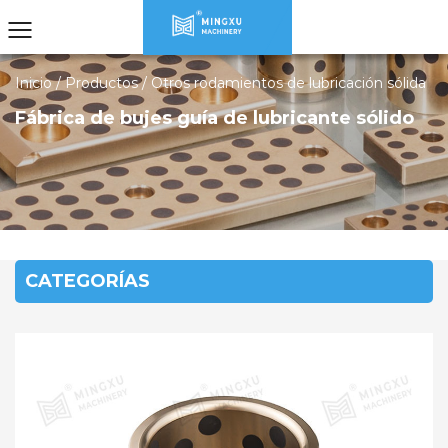
Inicio
/
Productos
/
Otros rodamientos de lubricación sólida
Fábrica de bujes guía de lubricante sólido
CATEGORÍAS