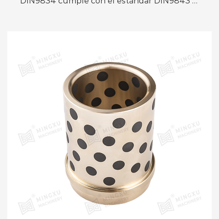
DIN9834 cumple con el estándar DIN9843 y
es adecuado para matrices de estampado de
automóviles europeos. Está diseñ...