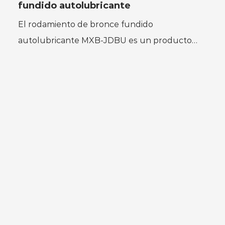
fundido autolubricante
El rodamiento de bronce fundido
autolubricante MXB-JDBU es un producto
lubricante sólido de alto rendimiento con
incrustaciones de grafito o lubricant...