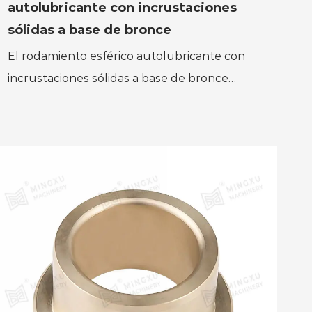
autolubricante con incrustaciones
sólidas a base de bronce
El rodamiento esférico autolubricante con
incrustaciones sólidas a base de bronce
MXB-JDBS es un rodamiento deslizante
esférico con superficies esféri...