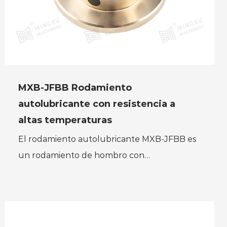
MXB-JFBB Rodamiento
autolubricante con resistencia a
altas temperaturas
El rodamiento autolubricante MXB-JFBB es
un rodamiento de hombro con
incrustaciones de grafito en la brida
diseñado para proporcionar propiedades
auto...