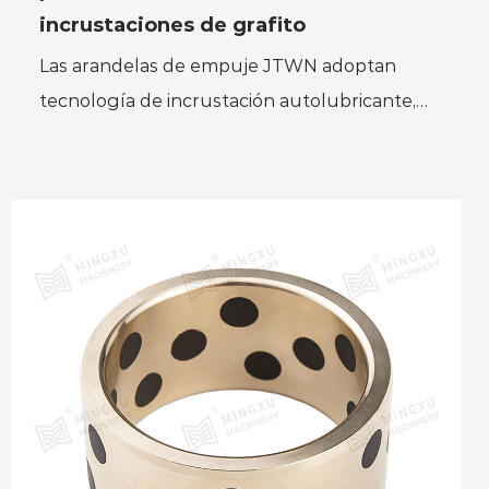
incrustaciones de grafito
Las arandelas de empuje JTWN adoptan
tecnología de incrustación autolubricante,
que mejora aún más el rendimiento de la
autolubricación en función de ...