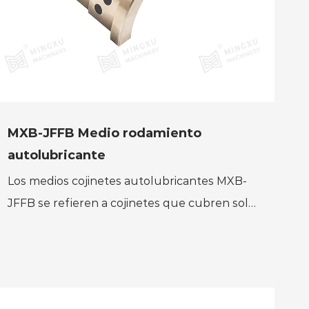
MXB-JFFB Medio rodamiento
autolubricante
Los medios cojinetes autolubricantes MXB-
JFFB se refieren a cojinetes que cubren solo
la mitad de la circunferencia de un eje o eje,
brindando soporte...