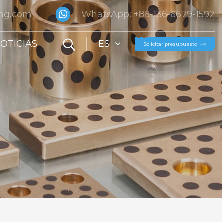
ing.com
WhatsApp: +86-136-6679-1592
OTICIAS
ES