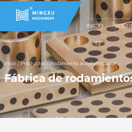
INICIO
SOBR
Inicio
/
Productos
/
Rodamiento autolubricante
Fábrica de rodamiento