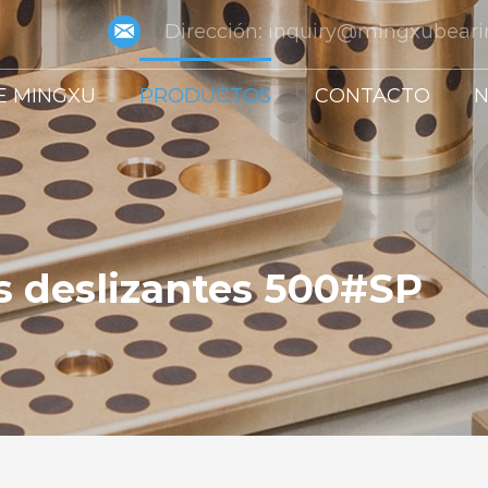
Dirección:
inquiry@mingxubear
E MINGXU
PRODUCTOS
CONTACTO
N
s deslizantes 500#SP