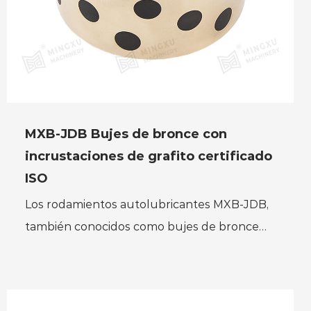
MXB-JDB Bujes de bronce con
incrustaciones de grafito certificado
ISO
Los rodamientos autolubricantes MXB-JDB,
también conocidos como bujes de bronce
con incrustaciones de grafito, son
rodamientos lubricantes novedosos q...