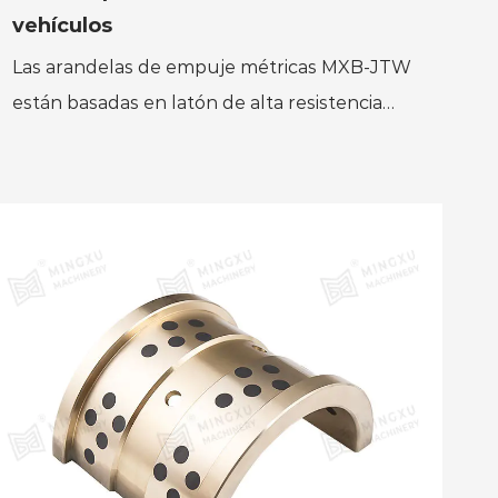
vehículos
Las arandelas de empuje métricas MXB-JTW
están basadas en latón de alta resistencia
(ZCuZn25Al6), con lubricante sólido (grafito
o disulfuro de molibd...