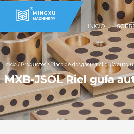
INICIO
SOBR
Inicio
/
Productos
/
Placa de desgaste/riel guía autolu
MXB-JSOL Riel guía aut