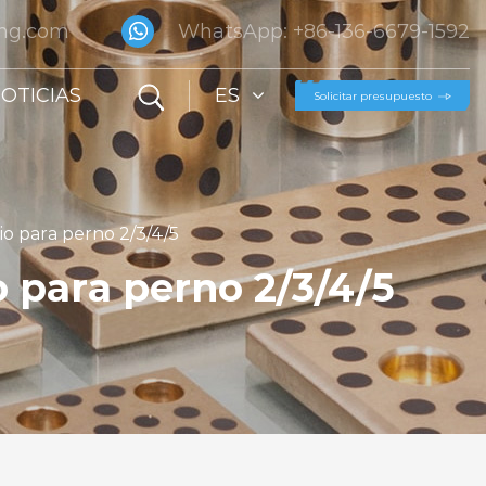
ing.com
WhatsApp: +86-136-6679-1592
OTICIAS
ES
io para perno 2/3/4/5
o para perno 2/3/4/5