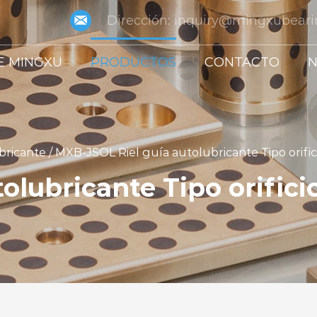
Dirección:
inquiry@mingxubear
E MINGXU
PRODUCTOS
CONTACTO
N
bricante
/
MXB-JSOL Riel guía autolubricante Tipo orific
olubricante Tipo orifici