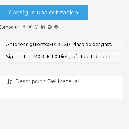
orificios/tipo de 5 orificios. Comuníquese con ventas
Consigue una cotización
para obtener la información más reciente.
Compartir :
Anterior siguiente:MXB-JSP Placa de desgaste Aleación de cobre 10 mm 2/3/4/5/6/8/10 Tipo de orificio para perno
Siguiente：MXB-JGLX Riel guía tipo L de alta resistencia a la corrosión
Descripción Del Material